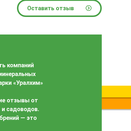
Оставить отзыв
ть компаний
 минеральных
арки «Уралхим»
“Сп
ие отзывы от
 и садоводов.
брений — это