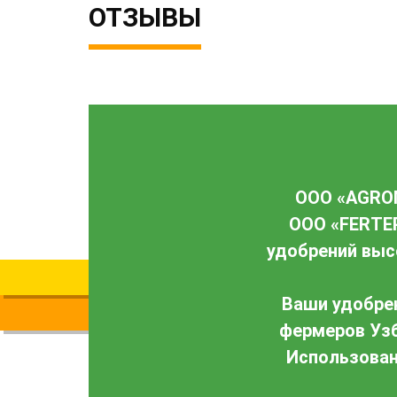
ОТЗЫВЫ
OOO «AGR
OOO «FERT
удобрений выс
Ваши удобре
фермеров Узб
Использован